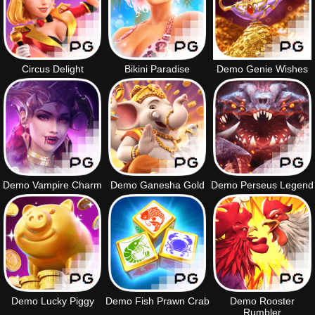
Circus Delight
Bikini Paradise
Demo Genie Wishes
Demo Vampire Charm
Demo Ganesha Gold
Demo Perseus Legend
Demo Lucky Piggy
Demo Fish Prawn Crab
Demo Rooster
Rumbler