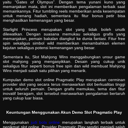
yaitu “Gates of Olympus”. Dengan tema yunani kuno yang
memanjakan mata, slot ini memberikan pengalaman terbaik saat
memainkannya. Fitur tumbling reels memberikan anda kesempatan
untuk menang hadiah, sementara itu fitur bonus petir bisa
menghasilkan kemenangan yang besar.
Starlight Princess merupakan slot yang tidak boleh unutk
dilewatkan. Dengan suasana memukau sekaligus grafis yang
memanjakan, pemain bakalan diangkut ke dunia fantasi. Fitur free
spin sekaligus simbol wild memberikan menambahkan elemen
kejutan sekaligus potensi kemenangan yang besar.
Sementara itu, Slot Mahjong Wins menggabungkan unsur game
slot mahjong yang mengasyikkan. Desain yang cukup unik
sekaligus fitur seperti bonus free spin dan wild membuat Mahjong
Wins menjadi salah satu pilihan yang menarik.
Kumpulan demo slot online Pragmatic Play merupakan cerminan
provider slot yang secara terus menawarkan slot berkualitas tinggi
untuk seluruh pemain. Dengan grafis memukau, tema dan fitur
inovatif beragam, slot tersebut menawarkan pengalaman bertaruh
yang cukup luar biasa.
Keuntungan Menggunakan Akun Demo Slot Pragmatic Play
Menggunakan
judi bola online
merupakan langkah terbaik untuk
penikmat slot online, Provider Pragmatic Play sendiri menjadi salah