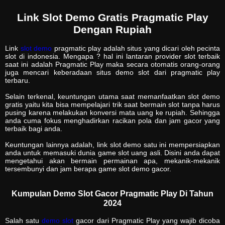
Link Slot Demo Gratis Pragmatic Play
Dengan Rupiah
Link
slot demo
pragmatic play adalah situs yang dicari oleh pecinta
slot di indonesia. Mengapa ? hal ini lantaran provider slot terbaik
saat ini adalah Pragmatic Play maka secara otomatis orang-orang
juga mencari keberadaan situs demo slot dari pragmatic play
terbaru.
Selain terkenal, keuntungan utama saat memanfaatkan slot demo
gratis yaitu kita bisa mempelajari trik saat bermain slot tanpa harus
pusing karena melakukan konversi mata uang ke rupiah. Sehingga
anda cuma fokus menghadirkan racikan pola dan jam gacor yang
terbaik bagi anda.
Keuntungan lainnya adalah, link slot demo satu ini mempersiapkan
anda untuk memasuki dunia game slot uang asli. Disini anda dapat
mengetahui akan bermain permainan apa, mekanik-mekanik
tersembunyi dan jam berapa game slot demo gacor.
Kumpulan Demo Slot Gacor Pragmatic Play Di Tahun
2024
Salah satu
demo slot
gacor dari Pragmatic Play yang wajib dicoba