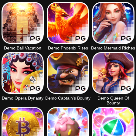
Demo Bali Vacation
Demo Phoenix Rises
Demo Mermaid Riches
Demo Opera Dynasty
Demo Captain's Bounty
Demo Queen Of
Bounty