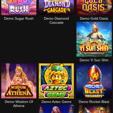
Demo Sugar Rush
Demo Diamond
Demo Gold Oasis
Cascade
Demo Yi Sun Shin
Demo Wisdom Of
Demo Aztec Gems
Demo Rocket Blast
Athena